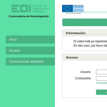
Convocatoria de Homologación
Información
Inicio
Si usted está ya registrad
En otro caso, por favor el
Acceso
Acceso
Convocatorias anteriores
Usuario:
Contraseña:
contras