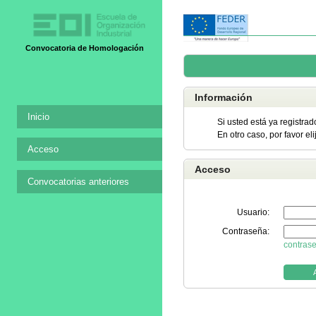
Convocatoria de Homologación
Información
Inicio
Si usted está ya registrad
En otro caso, por favor el
Acceso
Acceso
Convocatorias anteriores
Usuario:
Contraseña:
contras