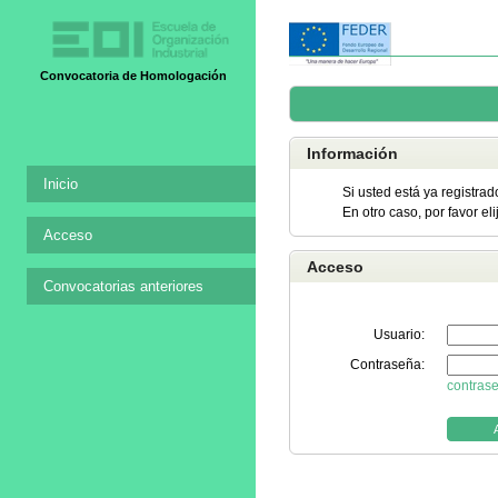
Convocatoria de Homologación
Información
Inicio
Si usted está ya registrad
En otro caso, por favor el
Acceso
Acceso
Convocatorias anteriores
Usuario:
Contraseña:
contras