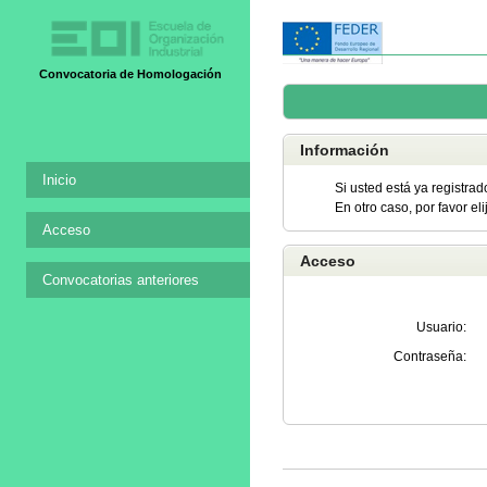
Convocatoria de Homologación
Información
Inicio
Si usted está ya registrad
En otro caso, por favor el
Acceso
Acceso
Convocatorias anteriores
Usuario:
Contraseña: