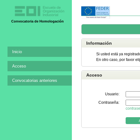
Convocatoria de Homologación
Información
Inicio
Si usted está ya registrad
En otro caso, por favor el
Acceso
Acceso
Convocatorias anteriores
Usuario:
Contraseña:
contras