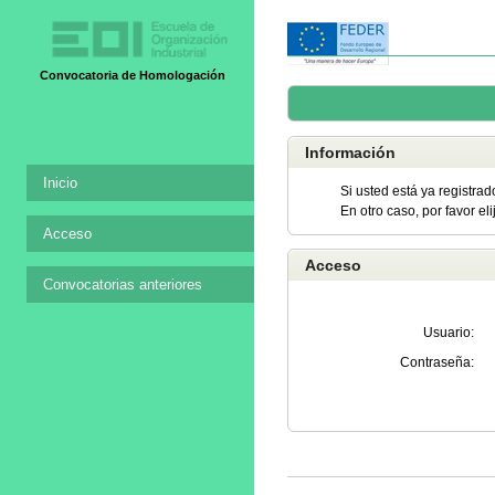
Convocatoria de Homologación
Información
Inicio
Si usted está ya registrad
En otro caso, por favor el
Acceso
Acceso
Convocatorias anteriores
Usuario:
Contraseña: