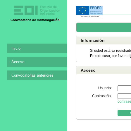
Convocatoria de Homologación
Información
Inicio
Si usted está ya registrad
En otro caso, por favor el
Acceso
Acceso
Convocatorias anteriores
Usuario:
Contraseña:
contras